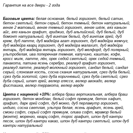
Гарантия на все двери - 2 года
Базовые цвета:
белая основная, белый горизонт, белый сатин,
бетон светлый, бетон серый, бетон темный, бетон натуральный,
венге 2 матовый, венге темный горизонт, венге шёлк, вяз каньон
айс, вяз каньон графит, гриджио, дуб альпийский, дуб белый, дуб
бомонт натуральный, дуб винтаж белый, дуб винтаж грей, дуб
крем, дуб латте, дуб мадейра агат горизонт, дуб мадейра жемчуг,
дуб мадейра кварц горизонт, дуб мадейра малахит, дуб мадейра
янтарь, дуб мадейра янтарь горизонт, дуб мелфорд, дуб полярный,
ультробелая, ива поперечная темная, капучино, каштан, кофе,
кросс милк, латте, лён, орех седой светлый, орех седой темный,
панакота, патина ясень серебро, реалвуд графит горизонт,
реалвуд латте, реалвуд молочный горизонт, сандал белый, сандал
серый, слоновая кость, сосна скания натуральная, срез дуба белый,
срез дуба золотой, срез дуба коричневый, срез дуба светлый, срез
дуба серый, шпат грей, велюр гляссе, велюр авокадо, велюр
фисташка, велюр терракота, велюр верде
Цвета с наценкой +10%:
албера браш вертикальная, албера браш
горизонт, бетон монблан, белый софт премиум, бетон хафит,
графит, дарк грей софт, дуб мокко, дуб перламутр горизонт,
индиго, сосна светлая, ультра белая, ясень графит, ясень грей,
смоки софт, серый софт премиум, олива софт, мрамор белый
(монте), моренго, кварц софт, торос графит, шпон дуб кантри
песок, шпон дуб кантри какао, шпон дуб кантри светлый, шпон дуб
кантри натуральный