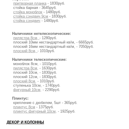
притворная планка
- 1830руб.
стойка барная - 3645руб.
стойка моноблок
- 1480руб.
стойка сэндвич 9см
- 1830руб.
стойка сэндвич
- 1480руб.
Наличники нетелескопические:
пилястра 8см,
- 1280руб.
плоский 10мм нестандартный кв/м, - 6665руб.
плоский 16мм нестандартный кв/м, - 7050руб.
плоский 8см,
- 1010руб.
Наличники телескопические:
моноблок 8см, - 1010руб.
пилястра 8см,
- 1630руб.
плоский 10см, - 1830руб.
плоский 12см, - 1830руб.
плоский 8см,
- 1010руб.
ступенька 10см, - 1740руб.
фигурный 10см,
- 2290руб.
Плинтус:
крепление с дюбелем, 5шт - 365руб.
плинтус 8см
- 1375руб.
плинтус фигурный 10см,
- 1925руб.
ДЕКОР И КОЛОННЫ