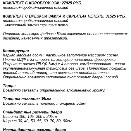
КОМПЛЕКТ С КОРОБКОЙ 9СМ: 27925 РУБ.
полотно
+коробка
+наличник плоский
КОМПЛЕКТ С ВРЕЗКОЙ ЗАМКА И СКРЫТЫХ ПЕТЕЛЬ: 31525 РУБ.
полотно
+коробка
+наличник плоский
+магнитный замок+скрытые петли
Основная коллекция фабрики Юкка-каркасные полотна классических
дизайнов, нанесённых фрезеровкой.
Конструкция
Каркас массива сосны, частичное заполнение массивом сосны.
Плиты МДФ с 2х сторон, на которые наносится фрезеровка
Покрытие пленка ПВХ(0.3мм) с 4 сторон, комбинированная - линия
укутывания/вакуумная технология без швов. Полностью покрыты
верхний и нижний торец, что исключает попадание влаги.
Опционально возможно заполнение пустотелых дверей сосной.
Торцы
Возможно заказать опциональную алюминиевую кромку.
Толщина полотна: 35мм
Возможно заказать полотно толщиной 38мм.
Стандартные размеры двери
Высота 190, 195, 200 и 205см
Ширина 30, 40, 50, 55, 60, 70, 80, 90см
Нестандартные размеры двери