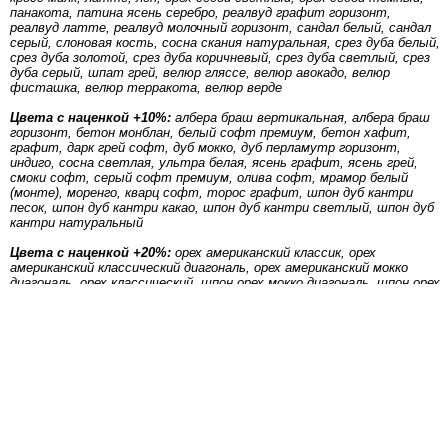
панакота, патина ясень серебро, реалвуд графит горизонт,
реалвуд латте, реалвуд молочный горизонт, сандал белый, сандал
серый, слоновая кость, сосна скания натуральная, срез дуба белый,
срез дуба золотой, срез дуба коричневый, срез дуба светлый, срез
дуба серый, шпат грей, велюр гляссе, велюр авокадо, велюр
фисташка, велюр терракота, велюр верде
Цвета с наценкой +10%:
албера браш вертикальная, албера браш
горизонт, бетон монблан, белый софт премиум, бетон хафит,
графит, дарк грей софт, дуб мокко, дуб перламутр горизонт,
индиго, сосна светлая, ультра белая, ясень графит, ясень грей,
смоки софт, серый софт премиум, олива софт, мрамор белый
(монте), моренго, кварц софт, торос графит, шпон дуб кантри
песок, шпон дуб кантри какао, шпон дуб кантри светлый, шпон дуб
кантри натуральный
Цвета с наценкой +20%:
орех американский классик, орех
американский классический диагональ, орех американский мокко
диагональ, орех классический, шпон орех мокко диагональ, шпон орех
натуральный диагональ, шпон орех светлый диагональ
основная
При оформлении сайта использованы материалы ООО "Фабрика дверей
Юкка".
Двери Юкка
- напрямую с фабрики г. Чебоксары