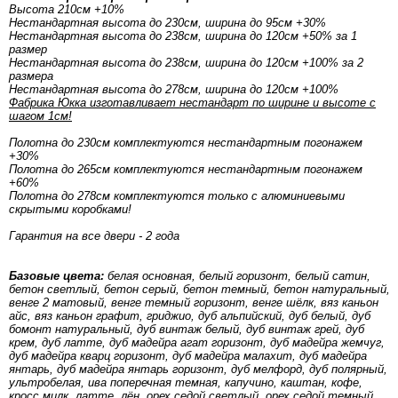
Высота 210см +10%
Нестандартная высота до 230см, ширина до 95см +30%
Нестандартная высота до 238см, ширина до 120см +50% за 1
размер
Нестандартная высота до 238см, ширина до 120см +100% за 2
размера
Нестандартная высота до 278см, ширина до 120см +100%
Фабрика Юкка изготавливает нестандарт по ширине и высоте с
шагом 1см!
Полотна до 230см комплектуются нестандартным погонажем
+30%
Полотна до 265см комплектуются нестандартным погонажем
+60%
Полотна до 278см комплектуются только с алюминиевыми
скрытыми коробками!
Гарантия на все двери - 2 года
Базовые цвета:
белая основная, белый горизонт, белый сатин,
бетон светлый, бетон серый, бетон темный, бетон натуральный,
венге 2 матовый, венге темный горизонт, венге шёлк, вяз каньон
айс, вяз каньон графит, гриджио, дуб альпийский, дуб белый, дуб
бомонт натуральный, дуб винтаж белый, дуб винтаж грей, дуб
крем, дуб латте, дуб мадейра агат горизонт, дуб мадейра жемчуг,
дуб мадейра кварц горизонт, дуб мадейра малахит, дуб мадейра
янтарь, дуб мадейра янтарь горизонт, дуб мелфорд, дуб полярный,
ультробелая, ива поперечная темная, капучино, каштан, кофе,
кросс милк, латте, лён, орех седой светлый, орех седой темный,