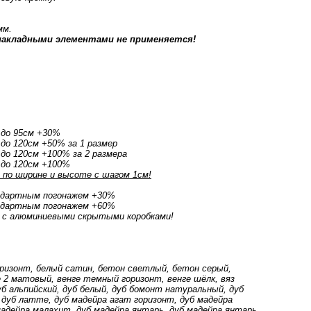
мм.
накладными элементами не применяется!
 до 95см +30%
до 120см +50% за 1 размер
до 120см +100% за 2 размера
 до 120см +100%
по ширине и высоте с шагом 1см!
ндартным погонажем +30%
ндартным погонажем +60%
 с алюминиевыми скрытыми коробками!
оризонт, белый сатин, бетон светлый, бетон серый,
2 матовый, венге темный горизонт, венге шёлк, вяз
дуб альпийский, дуб белый, дуб бомонт натуральный, дуб
 дуб латте, дуб мадейра агат горизонт, дуб мадейра
мадейра малахит, дуб мадейра янтарь, дуб мадейра янтарь