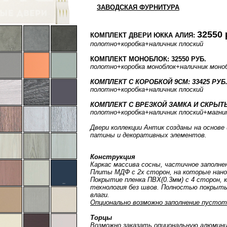
ЗАВОДСКАЯ ФУРНИТУРА
32550 
КОМПЛЕКТ ДВЕРИ ЮККА АЛИЯ:
полотно
+коробка
+наличник плоский
КОМПЛЕКТ МОНОБЛОК: 32550 РУБ.
полотно
+коробка моноблок
+наличник моно
КОМПЛЕКТ С КОРОБКОЙ 9СМ: 33425 РУБ
полотно
+коробка
+наличник плоский
КОМПЛЕКТ С ВРЕЗКОЙ ЗАМКА И СКРЫТЫ
полотно
+коробка
+наличник плоский
+магни
Двери коллекции Антик созданы на основ
патины и декоративных элементов.
Конструкция
Каркас массива сосны, частичное заполне
Плиты МДФ с 2х сторон, на которые нан
Покрытие пленка ПВХ(0.3мм) с 4 сторон, 
технология без швов. Полностью покрыты
влаги.
Опционально возможно заполнение пустот
Торцы
Возможно заказать опциональную алюмини