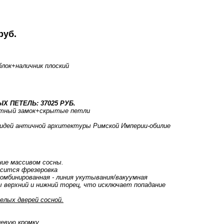
руб.
блок
+наличник плоский
.
Х ПЕТЕЛЬ: 37025 РУБ.
тный замок+скрытые петли
е идей античной архитектуры Римской Империи-обилие
ние массивом сосны.
осится фрезеровка
комбинированная - линия укутывания/вакуумная
 верхний и нижний торец, что исключает попадание
елых дверей сосной.
евую кромку.