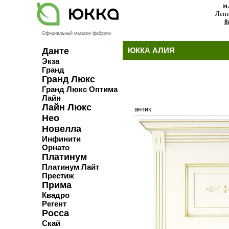
м
Лени
8
Официальный магазин фабрики
Данте
ЮККА АЛИЯ
Экза
Гранд
Гранд Люкс
Гранд Люкс Оптима
Лайн
Лайн Люкс
антик
Нео
Новелла
Инфинити
Орнато
Платинум
Платинум Лайт
Престиж
Прима
Квадро
Регент
Росса
Скай