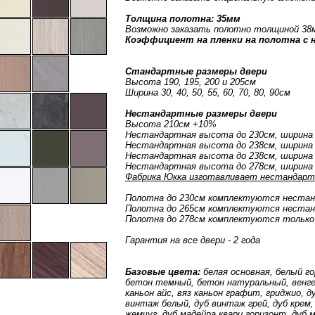
Толщина полотна: 35мм
Возможно заказать полотно толщиной 38
Коэффициент на пленки на полотна с 
Стандартные размеры двери
Высота 190, 195, 200 и 205см
Ширина 30, 40, 50, 55, 60, 70, 80, 90см
Нестандартные размеры двери
Высота 210см +10%
Нестандартная высота до 230см, ширина
Нестандартная высота до 238см, ширина 
Нестандартная высота до 238см, ширина 
Нестандартная высота до 278см, ширина
Фабрика Юкка изготавливает нестандарт 
Полотна до 230см комплектуются неста
Полотна до 265см комплектуются неста
Полотна до 278см комплектуются только
Гарантия на все двери - 2 года
Базовые цвета:
белая основная, белый г
бетон темный, бетон натуральный, венге 
каньон айс, вяз каньон графит, гриджио, 
винтаж белый, дуб винтаж грей, дуб крем,
жемчуг, дуб мадейра кварц горизонт, дуб 