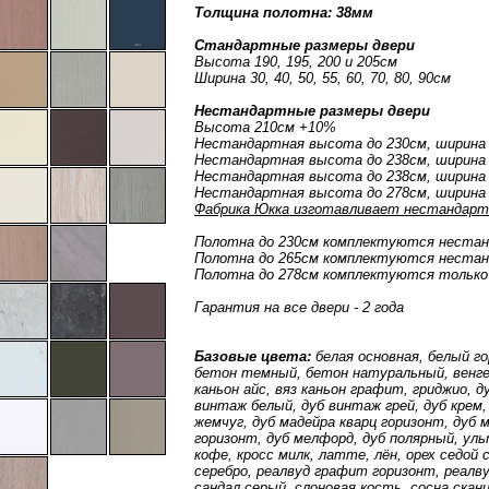
Толщина полотна: 38мм
Стандартные размеры двери
Высота 190, 195, 200 и 205см
Ширина 30, 40, 50, 55, 60, 70, 80, 90см
Нестандартные размеры двери
Высота 210см +10%
Нестандартная высота до 230см, ширина
Нестандартная высота до 238см, ширина 
Нестандартная высота до 238см, ширина 
Нестандартная высота до 278см, ширина
Фабрика Юкка изготавливает нестандарт 
Полотна до 230см комплектуются неста
Полотна до 265см комплектуются неста
Полотна до 278см комплектуются только
Гарантия на все двери - 2 года
Базовые цвета:
белая основная, белый г
бетон темный, бетон натуральный, венге 
каньон айс, вяз каньон графит, гриджио, 
винтаж белый, дуб винтаж грей, дуб крем,
жемчуг, дуб мадейра кварц горизонт, дуб 
горизонт, дуб мелфорд, дуб полярный, уль
кофе, кросс милк, латте, лён, орех седой
серебро, реалвуд графит горизонт, реалв
сандал серый, слоновая кость, сосна скани