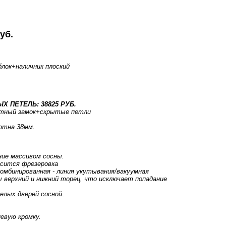
уб.
блок
+наличник плоский
.
Х ПЕТЕЛЬ: 38825 РУБ.
тный замок+скрытые петли
отна 38мм.
ние массивом сосны.
осится фрезеровка
комбинированная - линия укутывания/вакуумная
 верхний и нижний торец, что исключает попадание
елых дверей сосной.
евую кромку.