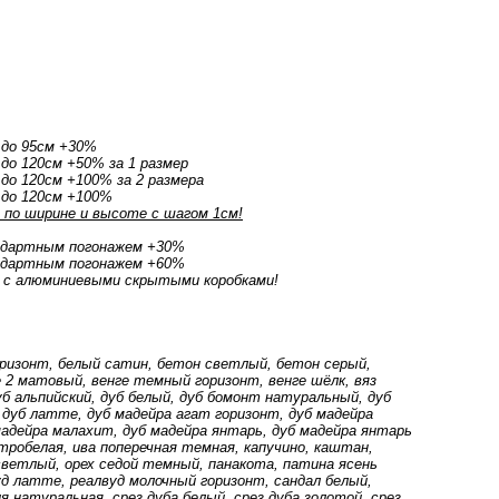
 до 95см +30%
до 120см +50% за 1 размер
до 120см +100% за 2 размера
 до 120см +100%
по ширине и высоте с шагом 1см!
ндартным погонажем +30%
ндартным погонажем +60%
 с алюминиевыми скрытыми коробками!
оризонт, белый сатин, бетон светлый, бетон серый,
2 матовый, венге темный горизонт, венге шёлк, вяз
дуб альпийский, дуб белый, дуб бомонт натуральный, дуб
 дуб латте, дуб мадейра агат горизонт, дуб мадейра
мадейра малахит, дуб мадейра янтарь, дуб мадейра янтарь
тробелая, ива поперечная темная, капучино, каштан,
 светлый, орех седой темный, панакота, патина ясень
уд латте, реалвуд молочный горизонт, сандал белый,
я натуральная, срез дуба белый, срез дуба золотой, срез