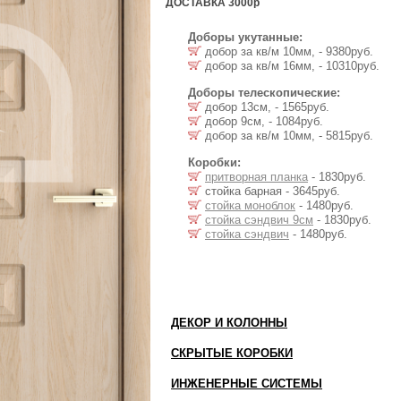
ДОСТАВКА 3000р
Доборы укутанные:
добор за кв/м 10мм, - 9380руб.
добор за кв/м 16мм, - 10310руб.
Доборы телескопические:
добор 13см, - 1565руб.
добор 9см, - 1084руб.
добор за кв/м 10мм, - 5815руб.
Коробки:
притворная планка
- 1830руб.
стойка барная - 3645руб.
стойка моноблок
- 1480руб.
стойка сэндвич 9см
- 1830руб.
стойка сэндвич
- 1480руб.
ДЕКОР И КОЛОННЫ
СКРЫТЫЕ КОРОБКИ
ИНЖЕНЕРНЫЕ СИСТЕМЫ