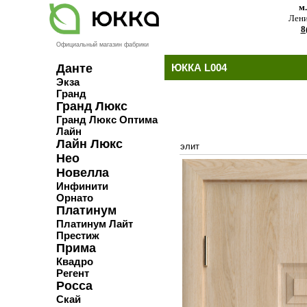
м
Лени
8
Официальный магазин фабрики
Данте
ЮККА L004
Экза
Гранд
Гранд Люкс
Гранд Люкс Оптима
Лайн
Лайн Люкс
элит
Нео
Новелла
Инфинити
Орнато
Платинум
Платинум Лайт
Престиж
Прима
Квадро
Регент
Росса
Скай