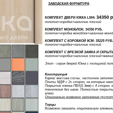
ЗАВОДСКАЯ ФУРНИТУРА
34350 р
КОМПЛЕКТ ДВЕРИ ЮККА L004:
полотно
+коробка
+наличник плоский
КОМПЛЕКТ МОНОБЛОК: 34350 РУБ.
полотно
+коробка моноблок
+наличник моно
КОМПЛЕКТ С КОРОБКОЙ 9СМ: 35225 РУБ
полотно
+коробка
+наличник плоский
КОМПЛЕКТ С ВРЕЗКОЙ ЗАМКА И СКРЫТЫ
полотно
+коробка
+наличник плоский
+магни
Элит - серия дверей Юкка с толщиной пол
Конструкция
Каркас массива сосны, частичное заполне
Плиты МДФ с 2х сторон, на которые нан
Покрытие пленка ПВХ(0.3мм) с 4 сторон, 
технология без швов. Полностью покрыты
влаги.
Опционально возможно заполнение пустот
Торцы
Возможно заказать опциональную алюмини