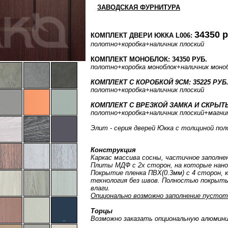
ЗАВОДСКАЯ ФУРНИТУРА
34350 р
КОМПЛЕКТ ДВЕРИ ЮККА L006:
полотно
+коробка
+наличник плоский
КОМПЛЕКТ МОНОБЛОК: 34350 РУБ.
полотно
+коробка моноблок
+наличник моно
КОМПЛЕКТ С КОРОБКОЙ 9СМ: 35225 РУБ
полотно
+коробка
+наличник плоский
КОМПЛЕКТ С ВРЕЗКОЙ ЗАМКА И СКРЫТЫ
полотно
+коробка
+наличник плоский
+магни
Элит - серия дверей Юкка с толщиной пол
Конструкция
Каркас массива сосны, частичное заполне
Плиты МДФ с 2х сторон, на которые нан
Покрытие пленка ПВХ(0.3мм) с 4 сторон, 
технология без швов. Полностью покрыты
влаги.
Опционально возможно заполнение пустот
Торцы
Возможно заказать опциональную алюмини