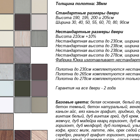
Толщина полотна: 38мм
Стандартные размеры двери
Высота 190, 195, 200 и 205см
Ширина 30, 40, 50, 55, 60, 70, 80, 90см
Нестандартные размеры двери
Высота 210см +10%
Нестандартная высота до 230см, ширина
Нестандартная высота до 238см, ширина 
Нестандартная высота до 238см, ширина 
Нестандартная высота до 278см, ширина
Фабрика Юкка изготавливает нестандарт 
Полотна до 230см комплектуются неста
Полотна до 265см комплектуются неста
Полотна до 278см комплектуются только
Гарантия на все двери - 2 года
Базовые цвета:
белая основная, белый г
бетон темный, бетон натуральный, венге 
каньон айс, вяз каньон графит, гриджио, 
винтаж белый, дуб винтаж грей, дуб крем,
жемчуг, дуб мадейра кварц горизонт, дуб 
горизонт, дуб мелфорд, дуб полярный, уль
кофе, кросс милк, латте, лён, орех седой
серебро, реалвуд графит горизонт, реалв
сандал серый, слоновая кость, сосна скани