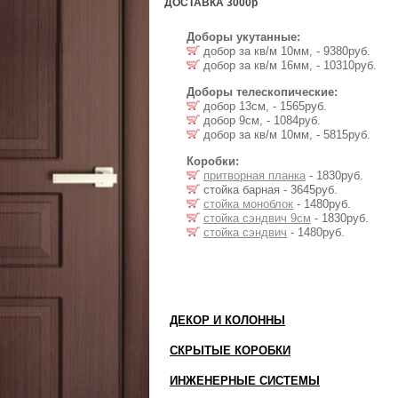
ДОСТАВКА 3000р
Доборы укутанные:
добор за кв/м 10мм, - 9380руб.
добор за кв/м 16мм, - 10310руб.
Доборы телескопические:
добор 13см, - 1565руб.
добор 9см, - 1084руб.
добор за кв/м 10мм, - 5815руб.
Коробки:
притворная планка
- 1830руб.
стойка барная - 3645руб.
стойка моноблок
- 1480руб.
стойка сэндвич 9см
- 1830руб.
стойка сэндвич
- 1480руб.
ДЕКОР И КОЛОННЫ
СКРЫТЫЕ КОРОБКИ
ИНЖЕНЕРНЫЕ СИСТЕМЫ