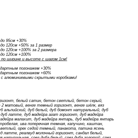
 до 95см +30%
до 120см +50% за 1 размер
до 120см +100% за 2 размера
 до 120см +100%
по ширине и высоте с шагом 1см!
ндартным погонажем +30%
ндартным погонажем +60%
 с алюминиевыми скрытыми коробками!
оризонт, белый сатин, бетон светлый, бетон серый,
2 матовый, венге темный горизонт, венге шёлк, вяз
дуб альпийский, дуб белый, дуб бомонт натуральный, дуб
 дуб латте, дуб мадейра агат горизонт, дуб мадейра
мадейра малахит, дуб мадейра янтарь, дуб мадейра янтарь
тробелая, ива поперечная темная, капучино, каштан,
 светлый, орех седой темный, панакота, патина ясень
уд латте, реалвуд молочный горизонт, сандал белый,
я натуральная, срез дуба белый, срез дуба золотой, срез