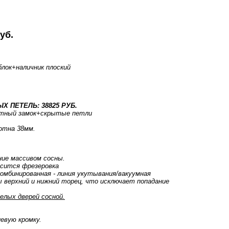
уб.
блок
+наличник плоский
.
Х ПЕТЕЛЬ: 38825 РУБ.
тный замок+скрытые петли
отна 38мм.
ние массивом сосны.
осится фрезеровка
комбинированная - линия укутывания/вакуумная
 верхний и нижний торец, что исключает попадание
елых дверей сосной.
евую кромку.