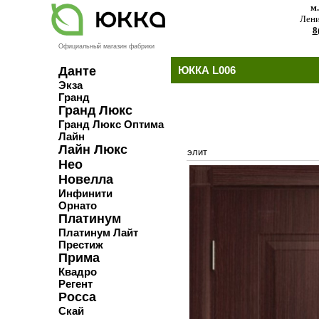
м
Лени
8
Официальный магазин фабрики
Данте
ЮККА L006
Экза
Гранд
Гранд Люкс
Гранд Люкс Оптима
Лайн
Лайн Люкс
элит
Нео
Новелла
Инфинити
Орнато
Платинум
Платинум Лайт
Престиж
Прима
Квадро
Регент
Росса
Скай