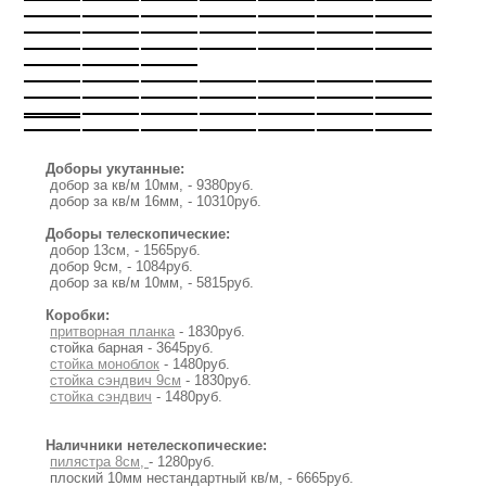
Доборы укутанные:
добор за кв/м 10мм, - 9380руб.
добор за кв/м 16мм, - 10310руб.
Доборы телескопические:
добор 13см, - 1565руб.
добор 9см, - 1084руб.
добор за кв/м 10мм, - 5815руб.
Коробки:
притворная планка
- 1830руб.
стойка барная - 3645руб.
стойка моноблок
- 1480руб.
стойка сэндвич 9см
- 1830руб.
стойка сэндвич
- 1480руб.
Наличники нетелескопические:
пилястра 8см,
- 1280руб.
плоский 10мм нестандартный кв/м, - 6665руб.