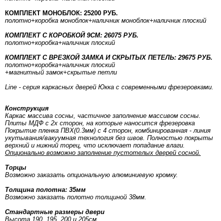
КОМПЛЕКТ МОНОБЛОК: 25200 РУБ.
полотно
+коробка моноблок
+наличник моноблок
+наличник плоский
КОМПЛЕКТ С КОРОБКОЙ 9СМ: 26075 РУБ.
полотно
+коробка
+наличник плоский
КОМПЛЕКТ С ВРЕЗКОЙ ЗАМКА И СКРЫТЫХ ПЕТЕЛЬ: 29675 РУБ.
полотно
+коробка
+наличник плоский
+магнитный замок+скрытые петли
Line - серия каркасных дверей Юкка с современными фрезеровками.
Конструкция
Каркас массива сосны, частичное заполнение массивом сосны.
Плиты МДФ с 2х сторон, на которые наносится фрезеровка
Покрытие пленка ПВХ(0.3мм) с 4 сторон, комбинированная - линия
укутывания/вакуумная технология без швов. Полностью покрыты
верхний и нижний торец, что исключает попадание влаги.
Опционально возможно заполнение пустотелых дверей сосной.
Торцы
Возможно заказать опциональную алюминиевую кромку.
Толщина полотна: 35мм
Возможно заказать полотно толщиной 38мм.
Стандартные размеры двери
Высота 190, 195, 200 и 205см