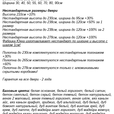
Ширина 30, 40, 50, 55, 60, 70, 80, 90см
Нестандартные размеры двери
Высота 210см +10%
Нестандартная высота до 230см, ширина до 95см +30%
Нестандартная высота до 238см, ширина до 120см +50% за 1
размер
Нестандартная высота до 238см, ширина до 120см +100% за 2
размера
Нестандартная высота до 278см, ширина до 120см +100%
Фабрика Юкка изготавливает нестандарт по ширине и высоте с
шагом 1см!
Полотна до 230см комплектуются нестандартным погонажем
+30%
Полотна до 265см комплектуются нестандартным погонажем
+60%
Полотна до 278см комплектуются только с алюминиевыми
скрытыми коробками!
Гарантия на все двери - 2 года
Базовые цвета:
белая основная, белый горизонт, белый сатин,
бетон светлый, бетон серый, бетон темный, бетон натуральный,
венге 2 матовый, венге темный горизонт, венге шёлк, вяз каньон
айс, вяз каньон графит, гриджио, дуб альпийский, дуб белый, дуб
бомонт натуральный, дуб винтаж белый, дуб винтаж грей, дуб
крем, дуб латте, дуб мадейра агат горизонт, дуб мадейра жемчуг,
дуб мадейра кварц горизонт, дуб мадейра малахит, дуб мадейра