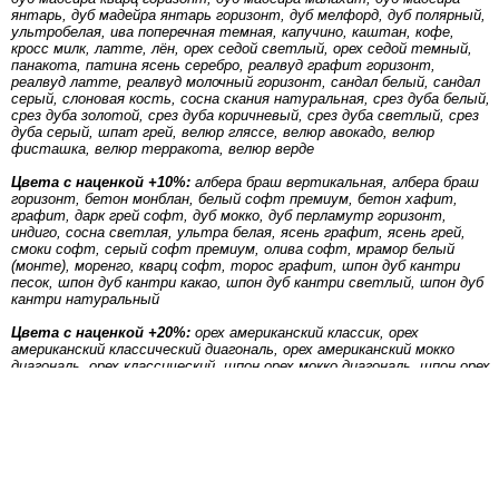
янтарь, дуб мадейра янтарь горизонт, дуб мелфорд, дуб полярный,
ультробелая, ива поперечная темная, капучино, каштан, кофе,
кросс милк, латте, лён, орех седой светлый, орех седой темный,
панакота, патина ясень серебро, реалвуд графит горизонт,
реалвуд латте, реалвуд молочный горизонт, сандал белый, сандал
серый, слоновая кость, сосна скания натуральная, срез дуба белый,
срез дуба золотой, срез дуба коричневый, срез дуба светлый, срез
дуба серый, шпат грей, велюр гляссе, велюр авокадо, велюр
фисташка, велюр терракота, велюр верде
Цвета с наценкой +10%:
албера браш вертикальная, албера браш
горизонт, бетон монблан, белый софт премиум, бетон хафит,
графит, дарк грей софт, дуб мокко, дуб перламутр горизонт,
индиго, сосна светлая, ультра белая, ясень графит, ясень грей,
смоки софт, серый софт премиум, олива софт, мрамор белый
(монте), моренго, кварц софт, торос графит, шпон дуб кантри
песок, шпон дуб кантри какао, шпон дуб кантри светлый, шпон дуб
кантри натуральный
Цвета с наценкой +20%:
орех американский классик, орех
американский классический диагональ, орех американский мокко
диагональ, орех классический, шпон орех мокко диагональ, шпон орех
натуральный диагональ, шпон орех светлый диагональ
лайн