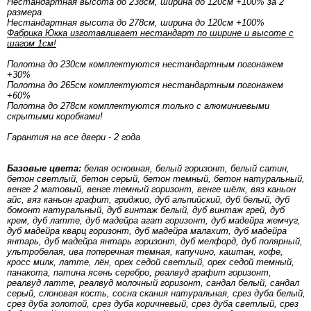
Нестандартная высота до 238см, ширина до 120см +100% за 2
размера
Нестандартная высота до 278см, ширина до 120см +100%
Фабрика Юкка изготавливает нестандарт по ширине и высоте с
шагом 1см!
Полотна до 230см комплектуются нестандартным погонажем
+30%
Полотна до 265см комплектуются нестандартным погонажем
+60%
Полотна до 278см комплектуются только с алюминиевыми
скрытыми коробками!
Гарантия на все двери - 2 года
Базовые цвета:
белая основная, белый горизонт, белый сатин,
бетон светлый, бетон серый, бетон темный, бетон натуральный,
венге 2 матовый, венге темный горизонт, венге шёлк, вяз каньон
айс, вяз каньон графит, гриджио, дуб альпийский, дуб белый, дуб
бомонт натуральный, дуб винтаж белый, дуб винтаж грей, дуб
крем, дуб латте, дуб мадейра агат горизонт, дуб мадейра жемчуг,
дуб мадейра кварц горизонт, дуб мадейра малахит, дуб мадейра
янтарь, дуб мадейра янтарь горизонт, дуб мелфорд, дуб полярный,
ультробелая, ива поперечная темная, капучино, каштан, кофе,
кросс милк, латте, лён, орех седой светлый, орех седой темный,
панакота, патина ясень серебро, реалвуд графит горизонт,
реалвуд латте, реалвуд молочный горизонт, сандал белый, сандал
серый, слоновая кость, сосна скания натуральная, срез дуба белый,
срез дуба золотой, срез дуба коричневый, срез дуба светлый, срез