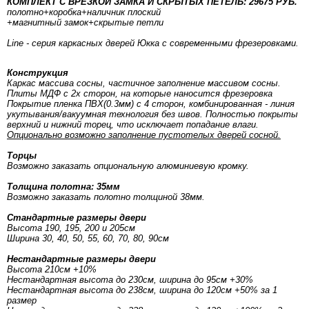
КОМПЛЕКТ С ВРЕЗКОЙ ЗАМКА И СКРЫТЫХ ПЕТЕЛЬ: 29675 РУБ.
полотно
+коробка
+наличник плоский
+магнитный замок+скрытые петли
Line - серия каркасных дверей Юкка с современными фрезеровками.
Конструкция
Каркас массива сосны, частичное заполнение массивом сосны.
Плиты МДФ с 2х сторон, на которые наносится фрезеровка
Покрытие пленка ПВХ(0.3мм) с 4 сторон, комбинированная - линия
укутывания/вакуумная технология без швов. Полностью покрыты
верхний и нижний торец, что исключает попадание влаги.
Опционально возможно заполнение пустотелых дверей сосной.
Торцы
Возможно заказать опциональную алюминиевую кромку.
Толщина полотна: 35мм
Возможно заказать полотно толщиной 38мм.
Стандартные размеры двери
Высота 190, 195, 200 и 205см
Ширина 30, 40, 50, 55, 60, 70, 80, 90см
Нестандартные размеры двери
Высота 210см +10%
Нестандартная высота до 230см, ширина до 95см +30%
Нестандартная высота до 238см, ширина до 120см +50% за 1
размер