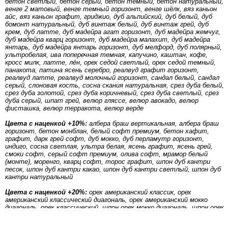
бетон светлый, бетон серый, бетон темный, бетон натуральный,
венге 2 матовый, венге темный горизонт, венге шёлк, вяз каньон
айс, вяз каньон графит, гриджио, дуб альпийский, дуб белый, дуб
бомонт натуральный, дуб винтаж белый, дуб винтаж грей, дуб
крем, дуб латте, дуб мадейра агат горизонт, дуб мадейра жемчуг,
дуб мадейра кварц горизонт, дуб мадейра малахит, дуб мадейра
янтарь, дуб мадейра янтарь горизонт, дуб мелфорд, дуб полярный,
ультробелая, ива поперечная темная, капучино, каштан, кофе,
кросс милк, латте, лён, орех седой светлый, орех седой темный,
панакота, патина ясень серебро, реалвуд графит горизонт,
реалвуд латте, реалвуд молочный горизонт, сандал белый, сандал
серый, слоновая кость, сосна скания натуральная, срез дуба белый,
срез дуба золотой, срез дуба коричневый, срез дуба светлый, срез
дуба серый, шпат грей, велюр гляссе, велюр авокадо, велюр
фисташка, велюр терракота, велюр верде
Цвета с наценкой +10%:
албера браш вертикальная, албера браш
горизонт, бетон монблан, белый софт премиум, бетон хафит,
графит, дарк грей софт, дуб мокко, дуб перламутр горизонт,
индиго, сосна светлая, ультра белая, ясень графит, ясень грей,
смоки софт, серый софт премиум, олива софт, мрамор белый
(монте), моренго, кварц софт, торос графит, шпон дуб кантри
песок, шпон дуб кантри какао, шпон дуб кантри светлый, шпон дуб
кантри натуральный
Цвета с наценкой +20%:
орех американский классик, орех
американский классический диагональ, орех американский мокко
диагональ, орех классический, шпон орех мокко диагональ, шпон орех
натуральный диагональ, шпон орех светлый диагональ
основная