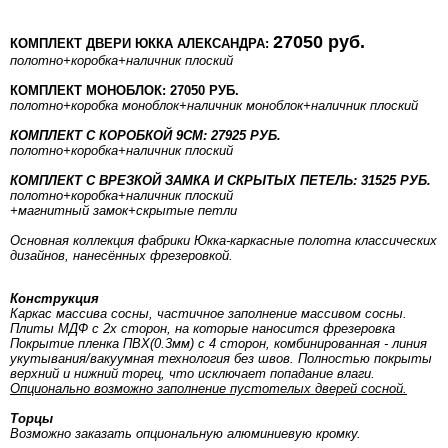
27050 руб.
КОМПЛЕКТ ДВЕРИ ЮККА АЛЕКСАНДРА:
полотно
+коробка
+наличник плоский
КОМПЛЕКТ МОНОБЛОК: 27050 РУБ.
полотно
+коробка моноблок
+наличник моноблок
+наличник плоский
КОМПЛЕКТ С КОРОБКОЙ 9СМ: 27925 РУБ.
полотно
+коробка
+наличник плоский
КОМПЛЕКТ С ВРЕЗКОЙ ЗАМКА И СКРЫТЫХ ПЕТЕЛЬ: 31525 РУБ.
полотно
+коробка
+наличник плоский
+магнитный замок+скрытые петли
Основная коллекция фабрики Юкка-каркасные полотна классических
дизайнов, нанесённых фрезеровкой.
Конструкция
Каркас массива сосны, частичное заполнение массивом сосны.
Плиты МДФ с 2х сторон, на которые наносится фрезеровка
Покрытие пленка ПВХ(0.3мм) с 4 сторон, комбинированная - линия
укутывания/вакуумная технология без швов. Полностью покрыты
верхний и нижний торец, что исключает попадание влаги.
Опционально возможно заполнение пустотелых дверей сосной.
Торцы
Возможно заказать опциональную алюминиевую кромку.