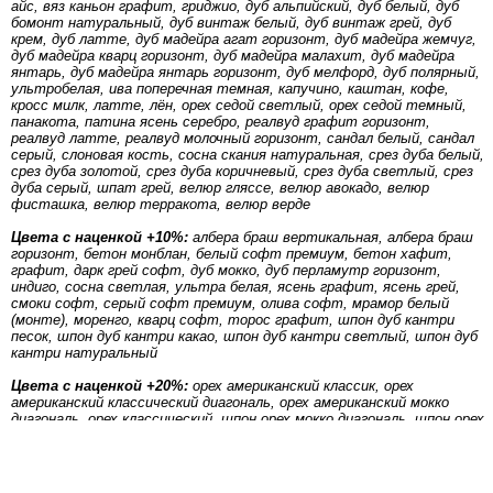
айс, вяз каньон графит, гриджио, дуб альпийский, дуб белый, дуб
бомонт натуральный, дуб винтаж белый, дуб винтаж грей, дуб
крем, дуб латте, дуб мадейра агат горизонт, дуб мадейра жемчуг,
дуб мадейра кварц горизонт, дуб мадейра малахит, дуб мадейра
янтарь, дуб мадейра янтарь горизонт, дуб мелфорд, дуб полярный,
ультробелая, ива поперечная темная, капучино, каштан, кофе,
кросс милк, латте, лён, орех седой светлый, орех седой темный,
панакота, патина ясень серебро, реалвуд графит горизонт,
реалвуд латте, реалвуд молочный горизонт, сандал белый, сандал
серый, слоновая кость, сосна скания натуральная, срез дуба белый,
срез дуба золотой, срез дуба коричневый, срез дуба светлый, срез
дуба серый, шпат грей, велюр гляссе, велюр авокадо, велюр
фисташка, велюр терракота, велюр верде
Цвета с наценкой +10%:
албера браш вертикальная, албера браш
горизонт, бетон монблан, белый софт премиум, бетон хафит,
графит, дарк грей софт, дуб мокко, дуб перламутр горизонт,
индиго, сосна светлая, ультра белая, ясень графит, ясень грей,
смоки софт, серый софт премиум, олива софт, мрамор белый
(монте), моренго, кварц софт, торос графит, шпон дуб кантри
песок, шпон дуб кантри какао, шпон дуб кантри светлый, шпон дуб
кантри натуральный
Цвета с наценкой +20%:
орех американский классик, орех
американский классический диагональ, орех американский мокко
диагональ, орех классический, шпон орех мокко диагональ, шпон орех
натуральный диагональ, шпон орех светлый диагональ
основная