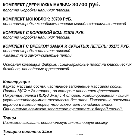
30700 руб.
КОМПЛЕКТ ДВЕРИ ЮККА МАЛЬВА:
полотно
+коробка
+наличник плоский
КОМПЛЕКТ МОНОБЛОК: 30700 РУБ.
полотно
+коробка моноблок
+наличник моноблок
+наличник плоский
КОМПЛЕКТ С КОРОБКОЙ 9СМ: 31575 РУБ.
полотно
+коробка
+наличник плоский
КОМПЛЕКТ С ВРЕЗКОЙ ЗАМКА И СКРЫТЫХ ПЕТЕЛЬ: 35175 РУБ.
полотно
+коробка
+наличник плоский
+магнитный замок+скрытые петли
Основная коллекция фабрики Юкка-каркасные полотна классических
дизайнов, нанесённых фрезеровкой.
Конструкция
Каркас массива сосны, частичное заполнение массивом сосны.
Плиты МДФ с 2х сторон, на которые наносится фрезеровка
Покрытие пленка ПВХ(0.3мм) с 4 сторон, комбинированная - линия
укутывания/вакуумная технология без швов. Полностью покрыты
верхний и нижний торец, что исключает попадание влаги.
Опционально возможно заполнение пустотелых дверей сосной.
Торцы
Возможно заказать опциональную алюминиевую кромку.
Толщина полотна: 35мм