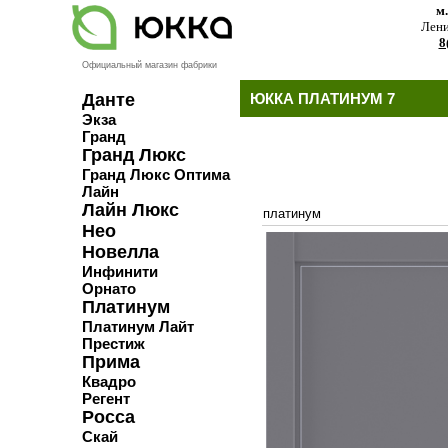
м
Лени
8
Официальный магазин фабрики
Данте
ЮККА ПЛАТИНУМ 7
Экза
Гранд
Гранд Люкс
Гранд Люкс Оптима
Лайн
Лайн Люкс
платинум
Нео
Новелла
Инфинити
Орнато
Платинум
Платинум Лайт
Престиж
Прима
Квадро
Регент
Росса
Скай