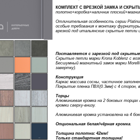
КОМПЛЕКТ С ВРЕЗКОЙ ЗАМКА И СКРЫТЫХ
полотно
+коробка
+наличник плоский
+магни
Отличительная особенность серии Platin
особые требования к монтажу фурнитуры,
врезкой под итальянские скрытые петли 
Поставляется с зарезкой под скрытые
Скрытые петли марки Krona Koblenz с во
Бесшумный магнитный замок марки Morelli
завертку).
Конструкция
Каркас массива сосны, частичное заполне
Покрытие пленка ПВХ(0.3мм) с 4 сторон, 
Торцы
Алюминиевая кромка на 2 боковых торцах в м
кромки сверху-внизу.
Алюминиевая кромка установлена на 4 боков
Опциональная белая/чёрная кромка
.
Толщина полотна: 42мм!
Только стандартная толщина!