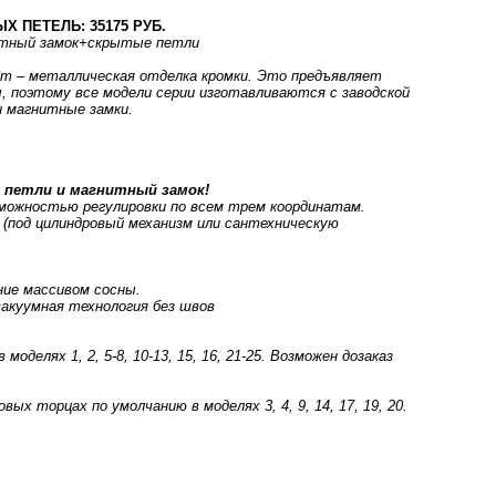
 ПЕТЕЛЬ: 35175 РУБ.
тный замок+скрытые петли
um – металлическая отделка кромки. Это предъявляет
 поэтому все модели серии изготавливаются с заводской
и магнитные замки.
 петли и магнитный замок!
зможностью регулировки по всем трем координатам.
 (под цилиндровый механизм или сантехническую
ние массивом сосны.
вакуумная технология без швов
оделях 1, 2, 5-8, 10-13, 15, 16, 21-25. Возможен дозаказ
ых торцах по умолчанию в моделях 3, 4, 9, 14, 17, 19, 20.