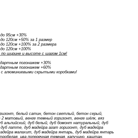
 до 95см +30%
до 120см +50% за 1 размер
до 120см +100% за 2 размера
 до 120см +100%
по ширине и высоте с шагом 1см!
ндартным погонажем +30%
ндартным погонажем +60%
 с алюминиевыми скрытыми коробками!
оризонт, белый сатин, бетон светлый, бетон серый,
2 матовый, венге темный горизонт, венге шёлк, вяз
дуб альпийский, дуб белый, дуб бомонт натуральный, дуб
 дуб латте, дуб мадейра агат горизонт, дуб мадейра
мадейра малахит, дуб мадейра янтарь, дуб мадейра янтарь
тробелая, ива поперечная темная, капучино, каштан,