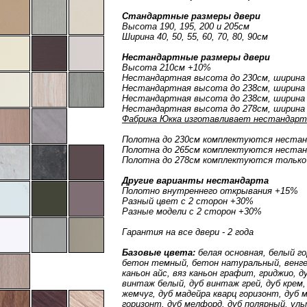
Стандартные размеры двери
Высота 190, 195, 200 и 205см
Ширина 40, 50, 55, 60, 70, 80, 90см
Нестандартные размеры двери
Высота 210см +10%
Нестандартная высота до 230см, ширина
Нестандартная высота до 238см, ширина 
Нестандартная высота до 238см, ширина 
Нестандартная высота до 278см, ширина
Фабрика Юкка изготавливает нестандарт 
Полотна до 230см комплектуются неста
Полотна до 265см комплектуются неста
Полотна до 278см комплектуются только
Другие варианты нестандарта
Полотно внутреннего открывания +15%
Разный цвет с 2 сторон +30%
Разные модели с 2 сторон +30%
Гарантия на все двери - 2 года
Базовые цвета:
белая основная, белый г
бетон темный, бетон натуральный, венге 
каньон айс, вяз каньон графит, гриджио, 
винтаж белый, дуб винтаж грей, дуб крем,
жемчуг, дуб мадейра кварц горизонт, дуб 
горизонт, дуб мелфорд, дуб полярный, уль