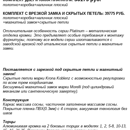
полотно
+коробка
+наличник плоский
КОМПЛЕКТ С ВРЕЗКОЙ ЗАМКА И СКРЫТЫХ ПЕТЕЛЬ: 39775 РУБ.
полотно
+коробка
+наличник плоский
+магнитный замок+скрытые петли
Отличительная особенность серии Platinum – металлическая
отделка кромки. Это предъявляет особые требования к монтажу
фурнитуры, поэтому все модели серии изготавливаются с
заводской врезкой под итальянские скрытые петли и магнитные
замки.
Поставляется с зарезкой под скрытые петли и магнитный
замок!
Скрытые петли марки Krona Koblenz с возможностью регулировки
по всем трем координатам.
Бесшумный магнитный замок марки Morelli (под цилиндровый
механизм или сантехническую завертку).
Конструкция
Каркас массива сосны, частичное заполнение массивом сосны.
Покрытие пленка ПВХ(0.3мм) с 4 сторон, вакуумная технология без
швов
Торцы
Алюминиевая кромка на 2 боковых торцах в моделях 1, 2, 5-8, 10-13,