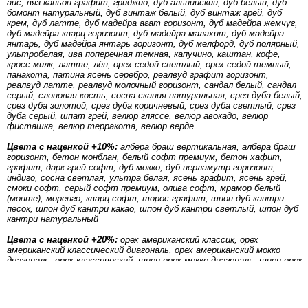
айс, вяз каньон графит, гриджио, дуб альпийский, дуб белый, дуб
бомонт натуральный, дуб винтаж белый, дуб винтаж грей, дуб
крем, дуб латте, дуб мадейра агат горизонт, дуб мадейра жемчуг,
дуб мадейра кварц горизонт, дуб мадейра малахит, дуб мадейра
янтарь, дуб мадейра янтарь горизонт, дуб мелфорд, дуб полярный,
ультробелая, ива поперечная темная, капучино, каштан, кофе,
кросс милк, латте, лён, орех седой светлый, орех седой темный,
панакота, патина ясень серебро, реалвуд графит горизонт,
реалвуд латте, реалвуд молочный горизонт, сандал белый, сандал
серый, слоновая кость, сосна скания натуральная, срез дуба белый,
срез дуба золотой, срез дуба коричневый, срез дуба светлый, срез
дуба серый, шпат грей, велюр гляссе, велюр авокадо, велюр
фисташка, велюр терракота, велюр верде
Цвета с наценкой +10%:
албера браш вертикальная, албера браш
горизонт, бетон монблан, белый софт премиум, бетон хафит,
графит, дарк грей софт, дуб мокко, дуб перламутр горизонт,
индиго, сосна светлая, ультра белая, ясень графит, ясень грей,
смоки софт, серый софт премиум, олива софт, мрамор белый
(монте), моренго, кварц софт, торос графит, шпон дуб кантри
песок, шпон дуб кантри какао, шпон дуб кантри светлый, шпон дуб
кантри натуральный
Цвета с наценкой +20%:
орех американский классик, орех
американский классический диагональ, орех американский мокко
диагональ, орех классический, шпон орех мокко диагональ, шпон орех
натуральный диагональ, шпон орех светлый диагональ
платинум