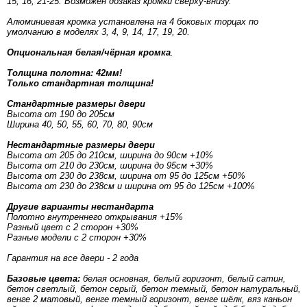
15, 16, 21-25. Возможен дозаказ кромки сверху-внизу.
Алюминиевая кромка установлена на 4 боковых торцах по
умолчанию в моделях 3, 4, 9, 14, 17, 19, 20.
Опциональная белая/чёрная кромка
.
Толщина полотна: 42мм!
Только стандартная толщина!
Стандартные размеры двери
Высота от 190 до 205см
Ширина 40, 50, 55, 60, 70, 80, 90см
Нестандартные размеры двери
Высота от 205 до 210см, ширина до 90см +10%
Высота от 210 до 230см, ширина до 95см +30%
Высота от 230 до 238см, ширина от 95 до 125см +50%
Высота от 230 до 238см и ширина от 95 до 125см +100%
Другие варианты нестандарта
Полотно внутреннего открывания +15%
Разный цвет с 2 сторон +30%
Разные модели с 2 сторон +30%
Гарантия на все двери - 2 года
Базовые цвета:
белая основная, белый горизонт, белый сатин,
бетон светлый, бетон серый, бетон темный, бетон натуральный,
венге 2 матовый, венге темный горизонт, венге шёлк, вяз каньон