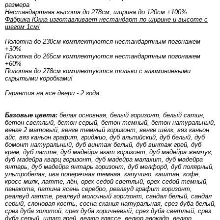
размера
Нестандартная высота до 278см, ширина до 120см +100%
Фабрика Юкка изготавливает нестандарт по ширине и высоте с
шагом 1см!
Полотна до 230см комплектуются нестандартным погонажем
+30%
Полотна до 265см комплектуются нестандартным погонажем
+60%
Полотна до 278см комплектуются только с алюминиевыми
скрытыми коробками!
Гарантия на все двери - 2 года
Базовые цвета:
белая основная, белый горизонт, белый сатин,
бетон светлый, бетон серый, бетон темный, бетон натуральный,
венге 2 матовый, венге темный горизонт, венге шёлк, вяз каньон
айс, вяз каньон графит, гриджио, дуб альпийский, дуб белый, дуб
бомонт натуральный, дуб винтаж белый, дуб винтаж грей, дуб
крем, дуб латте, дуб мадейра агат горизонт, дуб мадейра жемчуг,
дуб мадейра кварц горизонт, дуб мадейра малахит, дуб мадейра
янтарь, дуб мадейра янтарь горизонт, дуб мелфорд, дуб полярный,
ультробелая, ива поперечная темная, капучино, каштан, кофе,
кросс милк, латте, лён, орех седой светлый, орех седой темный,
панакота, патина ясень серебро, реалвуд графит горизонт,
реалвуд латте, реалвуд молочный горизонт, сандал белый, сандал
серый, слоновая кость, сосна скания натуральная, срез дуба белый,
срез дуба золотой, срез дуба коричневый, срез дуба светлый, срез
дуба серый, шпат грей, велюр гляссе, велюр авокадо, велюр