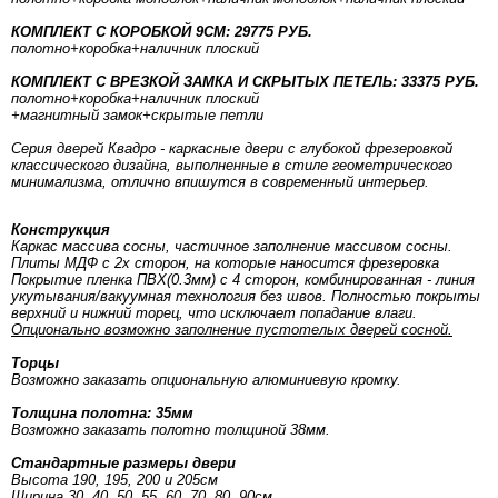
КОМПЛЕКТ С КОРОБКОЙ 9СМ: 29775 РУБ.
полотно
+коробка
+наличник плоский
КОМПЛЕКТ С ВРЕЗКОЙ ЗАМКА И СКРЫТЫХ ПЕТЕЛЬ: 33375 РУБ.
полотно
+коробка
+наличник плоский
+магнитный замок+скрытые петли
Серия дверей Квадро - каркасные двери с глубокой фрезеровкой
классического дизайна, выполненные в стиле геометрического
минимализма, отлично впишутся в современный интерьер.
Конструкция
Каркас массива сосны, частичное заполнение массивом сосны.
Плиты МДФ с 2х сторон, на которые наносится фрезеровка
Покрытие пленка ПВХ(0.3мм) с 4 сторон, комбинированная - линия
укутывания/вакуумная технология без швов. Полностью покрыты
верхний и нижний торец, что исключает попадание влаги.
Опционально возможно заполнение пустотелых дверей сосной.
Торцы
Возможно заказать опциональную алюминиевую кромку.
Толщина полотна: 35мм
Возможно заказать полотно толщиной 38мм.
Стандартные размеры двери
Высота 190, 195, 200 и 205см
Ширина 30, 40, 50, 55, 60, 70, 80, 90см