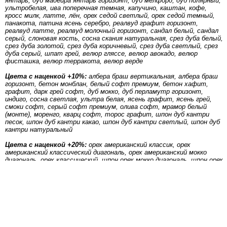
янтарь, дуб мадейра янтарь горизонт, дуб мелфорд, дуб полярный,
ультробелая, ива поперечная темная, капучино, каштан, кофе,
кросс милк, латте, лён, орех седой светлый, орех седой темный,
панакота, патина ясень серебро, реалвуд графит горизонт,
реалвуд латте, реалвуд молочный горизонт, сандал белый, сандал
серый, слоновая кость, сосна скания натуральная, срез дуба белый,
срез дуба золотой, срез дуба коричневый, срез дуба светлый, срез
дуба серый, шпат грей, велюр гляссе, велюр авокадо, велюр
фисташка, велюр терракота, велюр верде
Цвета с наценкой +10%:
албера браш вертикальная, албера браш
горизонт, бетон монблан, белый софт премиум, бетон хафит,
графит, дарк грей софт, дуб мокко, дуб перламутр горизонт,
индиго, сосна светлая, ультра белая, ясень графит, ясень грей,
смоки софт, серый софт премиум, олива софт, мрамор белый
(монте), моренго, кварц софт, торос графит, шпон дуб кантри
песок, шпон дуб кантри какао, шпон дуб кантри светлый, шпон дуб
кантри натуральный
Цвета с наценкой +20%:
орех американский классик, орех
американский классический диагональ, орех американский мокко
диагональ, орех классический, шпон орех мокко диагональ, шпон орех
натуральный диагональ, шпон орех светлый диагональ
квадро