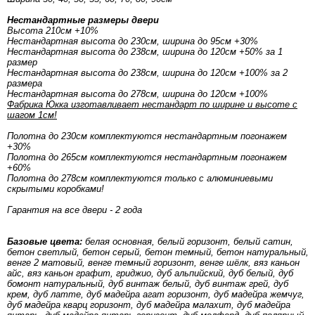
Нестандартные размеры двери
Высота 210см +10%
Нестандартная высота до 230см, ширина до 95см +30%
Нестандартная высота до 238см, ширина до 120см +50% за 1
размер
Нестандартная высота до 238см, ширина до 120см +100% за 2
размера
Нестандартная высота до 278см, ширина до 120см +100%
Фабрика Юкка изготавливает нестандарт по ширине и высоте с
шагом 1см!
Полотна до 230см комплектуются нестандартным погонажем
+30%
Полотна до 265см комплектуются нестандартным погонажем
+60%
Полотна до 278см комплектуются только с алюминиевыми
скрытыми коробками!
Гарантия на все двери - 2 года
Базовые цвета:
белая основная, белый горизонт, белый сатин,
бетон светлый, бетон серый, бетон темный, бетон натуральный,
венге 2 матовый, венге темный горизонт, венге шёлк, вяз каньон
айс, вяз каньон графит, гриджио, дуб альпийский, дуб белый, дуб
бомонт натуральный, дуб винтаж белый, дуб винтаж грей, дуб
крем, дуб латте, дуб мадейра агат горизонт, дуб мадейра жемчуг,
дуб мадейра кварц горизонт, дуб мадейра малахит, дуб мадейра