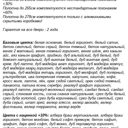
+30%
Полотна до 265см комплектуются нестандартным погонажем
+60%
Полотна до 278см комплектуются только с алюминиевыми
скрытыми коробками!
Гарантия на все двери - 2 года
Базовые цвета:
белая основная, белый горизонт, белый сатин,
бетон светлый, бетон серый, бетон темный, бетон натуральный,
венге 2 матовый, венге темный горизонт, венге шёлк, вяз каньон
айс, вяз каньон графит, гриджио, дуб альпийский, дуб белый, дуб
бомонт натуральный, дуб винтаж белый, дуб винтаж грей, дуб
крем, дуб латте, дуб мадейра агат горизонт, дуб мадейра жемчуг,
дуб мадейра кварц горизонт, дуб мадейра малахит, дуб мадейра
янтарь, дуб мадейра янтарь горизонт, дуб мелфорд, дуб полярный,
ультробелая, ива поперечная темная, капучино, каштан, кофе,
кросс милк, латте, лён, орех седой светлый, орех седой темный,
панакота, патина ясень серебро, реалвуд графит горизонт,
реалвуд латте, реалвуд молочный горизонт, сандал белый, сандал
серый, слоновая кость, сосна скания натуральная, срез дуба белый,
срез дуба золотой, срез дуба коричневый, срез дуба светлый, срез
дуба серый, шпат грей, велюр гляссе, велюр авокадо, велюр
фисташка, велюр терракота, велюр верде
Цвета с наценкой +10%:
албера браш вертикальная, албера браш
горизонт, бетон монблан, белый софт премиум, бетон хафит,
графит, дарк грей софт, дуб мокко, дуб перламутр горизонт,