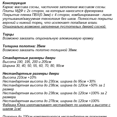
Конструкция
Каркас массива сосны, частичное заполнение массивом сосны.
Плиты МДФ с 2х сторон, на которые наносится фрезеровка
Покрытие пленка ПВХ(0.3мм) с 4 сторон, комбинированная - линия
укутывания/вакуумная технология без швов. Полностью покрыты
верхний и нижний торец, что исключает попадание влаги.
Опционально возможно заполнение пустотелых дверей сосной.
Торцы
Возможно заказать опциональную алюминиевую кромку.
Толщина полотна: 35мм
Возможно заказать полотно толщиной 38мм.
Стандартные размеры двери
Высота 190, 195, 200 и 205см
Ширина 30, 40, 50, 55, 60, 70, 80, 90см
Нестандартные размеры двери
Высота 210см +10%
Нестандартная высота до 230см, ширина до 95см +30%
Нестандартная высота до 238см, ширина до 120см +50% за 1
размер
Нестандартная высота до 238см, ширина до 120см +100% за 2
размера
Нестандартная высота до 278см, ширина до 120см +100%
Фабрика Юкка изготавливает нестандарт по ширине и высоте с
шагом 1см!
Полотна до 230см комплектуются нестандартным погонажем