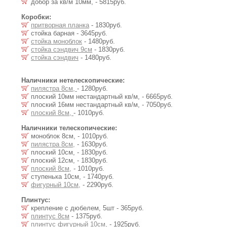
добор за кв/м 10мм, - 5815руб.
Коробки:
притворная планка
- 1830руб.
стойка барная - 3645руб.
стойка моноблок
- 1480руб.
стойка сэндвич 9см
- 1830руб.
стойка сэндвич
- 1480руб.
Наличники нетелескопические:
пилястра 8см,
- 1280руб.
плоский 10мм нестандартный кв/м, - 6665руб.
плоский 16мм нестандартный кв/м, - 7050руб.
плоский 8см,
- 1010руб.
Наличники телескопические:
моноблок 8см, - 1010руб.
пилястра 8см,
- 1630руб.
плоский 10см, - 1830руб.
плоский 12см, - 1830руб.
плоский 8см,
- 1010руб.
ступенька 10см, - 1740руб.
фигурный 10см,
- 2290руб.
Плинтус:
крепление с дюбелем, 5шт - 365руб.
плинтус 8см
- 1375руб.
плинтус фигурный 10см,
- 1925руб.