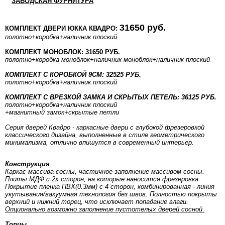
ЗАВОДСКАЯ ФУРНИТУРА
31650 руб.
КОМПЛЕКТ ДВЕРИ ЮККА КВАДРО:
полотно
+коробка
+наличник плоский
КОМПЛЕКТ МОНОБЛОК: 31650 РУБ.
полотно
+коробка моноблок
+наличник моноблок
+наличник плоский
КОМПЛЕКТ С КОРОБКОЙ 9СМ: 32525 РУБ.
полотно
+коробка
+наличник плоский
КОМПЛЕКТ С ВРЕЗКОЙ ЗАМКА И СКРЫТЫХ ПЕТЕЛЬ: 36125 РУБ.
полотно
+коробка
+наличник плоский
+магнитный замок+скрытые петли
Серия дверей Квадро - каркасные двери с глубокой фрезеровкой
классического дизайна, выполненные в стиле геометрического
минимализма, отлично впишутся в современный интерьер.
Конструкция
Каркас массива сосны, частичное заполнение массивом сосны.
Плиты МДФ с 2х сторон, на которые наносится фрезеровка
Покрытие пленка ПВХ(0.3мм) с 4 сторон, комбинированная - линия
укутывания/вакуумная технология без швов. Полностью покрыты
верхний и нижний торец, что исключает попадание влаги.
Опционально возможно заполнение пустотелых дверей сосной.
Торцы