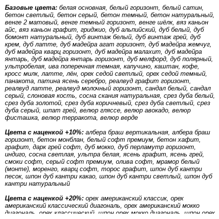
Базовые цвета:
белая основная, белый горизонт, белый сатин,
бетон светлый, бетон серый, бетон темный, бетон натуральный,
венге 2 матовый, венге темный горизонт, венге шёлк, вяз каньон
айс, вяз каньон графит, гриджио, дуб альпийский, дуб белый, дуб
бомонт натуральный, дуб винтаж белый, дуб винтаж грей, дуб
крем, дуб латте, дуб мадейра агат горизонт, дуб мадейра жемчуг,
дуб мадейра кварц горизонт, дуб мадейра малахит, дуб мадейра
янтарь, дуб мадейра янтарь горизонт, дуб мелфорд, дуб полярный,
ультробелая, ива поперечная темная, капучино, каштан, кофе,
кросс милк, латте, лён, орех седой светлый, орех седой темный,
панакота, патина ясень серебро, реалвуд графит горизонт,
реалвуд латте, реалвуд молочный горизонт, сандал белый, сандал
серый, слоновая кость, сосна скания натуральная, срез дуба белый,
срез дуба золотой, срез дуба коричневый, срез дуба светлый, срез
дуба серый, шпат грей, велюр гляссе, велюр авокадо, велюр
фисташка, велюр терракота, велюр верде
Цвета с наценкой +10%:
албера браш вертикальная, албера браш
горизонт, бетон монблан, белый софт премиум, бетон хафит,
графит, дарк грей софт, дуб мокко, дуб перламутр горизонт,
индиго, сосна светлая, ультра белая, ясень графит, ясень грей,
смоки софт, серый софт премиум, олива софт, мрамор белый
(монте), моренго, кварц софт, торос графит, шпон дуб кантри
песок, шпон дуб кантри какао, шпон дуб кантри светлый, шпон дуб
кантри натуральный
Цвета с наценкой +20%:
орех американский классик, орех
американский классический диагональ, орех американский мокко
диагональ, орех классический, шпон орех мокко диагональ, шпон орех