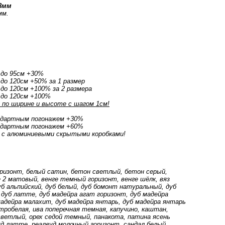
8мм
мм.
 до 95см +30%
до 120см +50% за 1 размер
до 120см +100% за 2 размера
 до 120см +100%
по ширине и высоте с шагом 1см!
ндартным погонажем +30%
ндартным погонажем +60%
 с алюминиевыми скрытыми коробками!
оризонт, белый сатин, бетон светлый, бетон серый,
2 матовый, венге темный горизонт, венге шёлк, вяз
дуб альпийский, дуб белый, дуб бомонт натуральный, дуб
 дуб латте, дуб мадейра агат горизонт, дуб мадейра
мадейра малахит, дуб мадейра янтарь, дуб мадейра янтарь
тробелая, ива поперечная темная, капучино, каштан,
 светлый, орех седой темный, панакота, патина ясень
уд латте, реалвуд молочный горизонт, сандал белый,