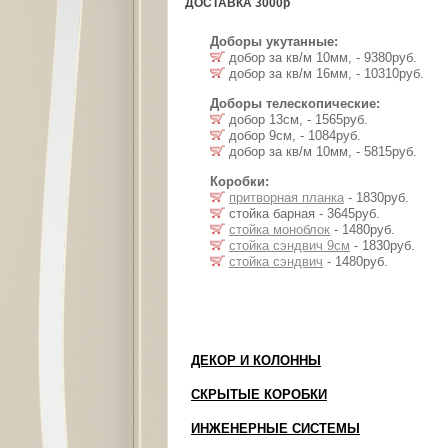
ДОСТАВКА 3000р
Доборы укутанные:
добор за кв/м 10мм, - 9380руб.
добор за кв/м 16мм, - 10310руб.
Доборы телескопические:
добор 13см, - 1565руб.
добор 9см, - 1084руб.
добор за кв/м 10мм, - 5815руб.
Коробки:
притворная планка
- 1830руб.
стойка барная - 3645руб.
стойка моноблок
- 1480руб.
стойка сэндвич 9см
- 1830руб.
стойка сэндвич
- 1480руб.
ДЕКОР И КОЛОННЫ
СКРЫТЫЕ КОРОБКИ
ИНЖЕНЕРНЫЕ СИСТЕМЫ