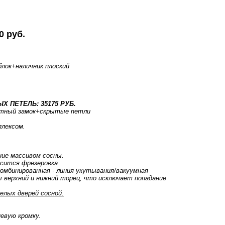
0 руб.
блок
+наличник плоский
.
Х ПЕТЕЛЬ: 35175 РУБ.
тный замок+скрытые петли
плексом.
ние массивом сосны.
осится фрезеровка
комбинированная - линия укутывания/вакуумная
 верхний и нижний торец, что исключает попадание
елых дверей сосной.
евую кромку.