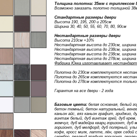
Толщина полотна: 35мм с триплексом 
Возможно заказать полотно толщиной 38
Стандартные размеры двери
Высота 190, 195, 200 и 205см
Ширина 30, 40, 50, 55, 60, 70, 80, 90см
Нестандартные размеры двери
Высота 210см +10%
Нестандартная высота до 230см, ширина
Нестандартная высота до 238см, ширина 
Нестандартная высота до 238см, ширина 
Нестандартная высота до 278см, ширина
Фабрика Юкка изготавливает нестандарт 
Полотна до 230см комплектуются неста
Полотна до 265см комплектуются неста
Полотна до 278см комплектуются только
Гарантия на все двери - 2 года
Базовые цвета:
белая основная, белый г
бетон темный, бетон натуральный, венге 
каньон айс, вяз каньон графит, гриджио, 
винтаж белый, дуб винтаж грей, дуб крем,
жемчуг, дуб мадейра кварц горизонт, дуб 
горизонт, дуб мелфорд, дуб полярный, уль
кофе, кросс милк, латте, лён, орех седой
серебро, реалвуд графит горизонт, реалв