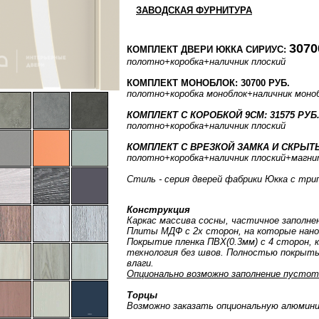
ЗАВОДСКАЯ ФУРНИТУРА
3070
КОМПЛЕКТ ДВЕРИ ЮККА СИРИУС:
полотно
+коробка
+наличник плоский
КОМПЛЕКТ МОНОБЛОК: 30700 РУБ.
полотно
+коробка моноблок
+наличник моно
КОМПЛЕКТ С КОРОБКОЙ 9СМ: 31575 РУБ
полотно
+коробка
+наличник плоский
КОМПЛЕКТ С ВРЕЗКОЙ ЗАМКА И СКРЫТЫ
полотно
+коробка
+наличник плоский
+магни
Стиль - серия дверей фабрики Юкка с три
Конструкция
Каркас массива сосны, частичное заполне
Плиты МДФ с 2х сторон, на которые нан
Покрытие пленка ПВХ(0.3мм) с 4 сторон, 
технология без швов. Полностью покрыты
влаги.
Опционально возможно заполнение пустот
Торцы
Возможно заказать опциональную алюмини