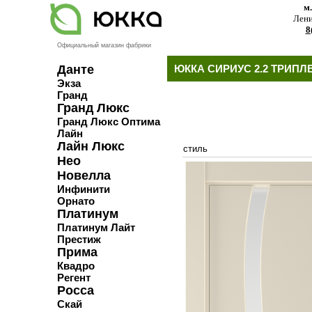
м
Лени
8
Официальный магазин фабрики
Данте
ЮККА СИРИУС 2.2 ТРИПЛ
Экза
Гранд
Гранд Люкс
Гранд Люкс Оптима
Лайн
Лайн Люкс
стиль
Нео
Новелла
Инфинити
Орнато
Платинум
Платинум Лайт
Престиж
Прима
Квадро
Регент
Росса
Скай